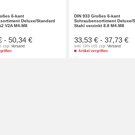
oßes 6-kant
DIN 933 Großes 6-kant
sortiment Deluxe/Standard
Schraubensortiment Deluxe/
 A2 V2A M4-M8
Stahl verzinkt 8.8 M4-M8
€
-
50,34 €
33,53 €
-
37,73 €
. zzgl.
Versand
exkl. 19% USt. zzgl.
Versand
rgriffen
Artikel vergriffen