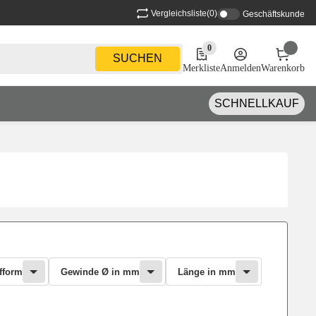
Vergleichsliste
(0)
Geschäftskunde
0
0 Produkte in der Liste
SUCHEN
Merkliste
Anmelden
Warenkorb
SCHNELLKAUF
fform
Gewinde Ø in mm
Länge in mm