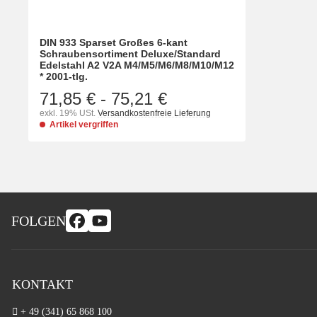
DIN 933 Sparset Großes 6-kant
Schraubensortiment Deluxe/Standard
Edelstahl A2 V2A M4/M5/M6/M8/M10/M12
* 2001-tlg.
71,85 €
-
75,21 €
exkl. 19% USt.
Versandkostenfreie Lieferung
Artikel vergriffen
FOLGEN
KONTAKT
+ 49 (341) 65 868 100