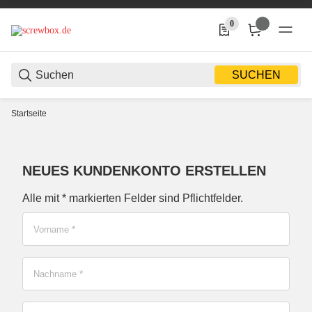
0
0 Produkte in der Liste
SUCHEN
Startseite
NEUES KUNDENKONTO ERSTELLEN
Registrieren
Alle mit
*
markierten Felder sind Pflichtfelder.
Vorname
*
Nachname
*