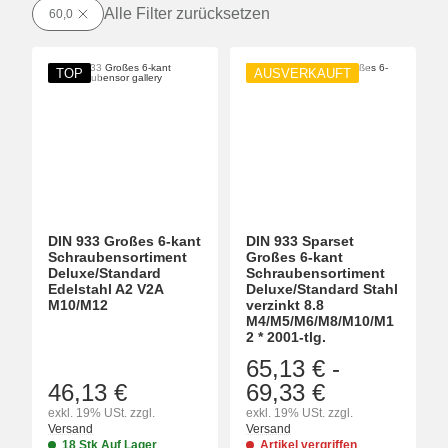
Alle Filter zurücksetzen
60,0
TOP
AUSVERKAUFT
DIN 933 Großes 6-kant
DIN 933 Sparset
Schraubensortiment
Großes 6-kant
Deluxe/Standard
Schraubensortiment
Edelstahl A2 V2A
Deluxe/Standard Stahl
M10/M12
verzinkt 8.8
M4/M5/M6/M8/M10/M1
2 * 2001-tlg.
65,13 €
-
46,13 €
69,33 €
exkl. 19% USt. zzgl.
exkl. 19% USt. zzgl.
Versand
Versand
18 Stk Auf Lager
Artikel vergriffen