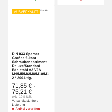
AUSVERKAUFT
DIN 933 Sparset
Großes 6-kant
Schraubensortiment
Deluxe/Standard
Edelstahl A2 V2A
M4/M5/M6/M8/M10/M1
2 * 2001-tlg.
71,85 €
-
75,21 €
exkl. 19% USt.
Versandkostenfreie
Lieferung
Artikel vergriffen